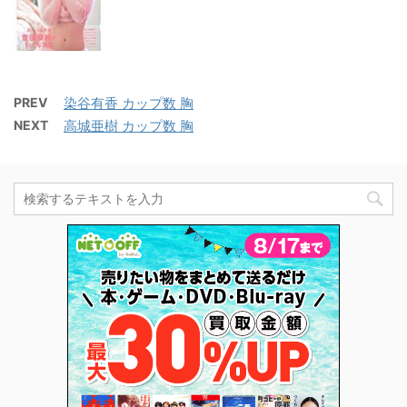
PREV
染谷有香 カップ数 胸
NEXT
高城亜樹 カップ数 胸