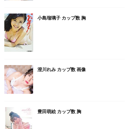
小島瑠璃子 カップ数 胸
澄川れみ カップ数 画像
豊田萌絵 カップ数 胸