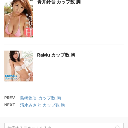
青井鈴音 カップ数 胸
RaMu カップ数 胸
PREV
島崎遥香 カップ数 胸
NEXT
清水みさと カップ数 胸