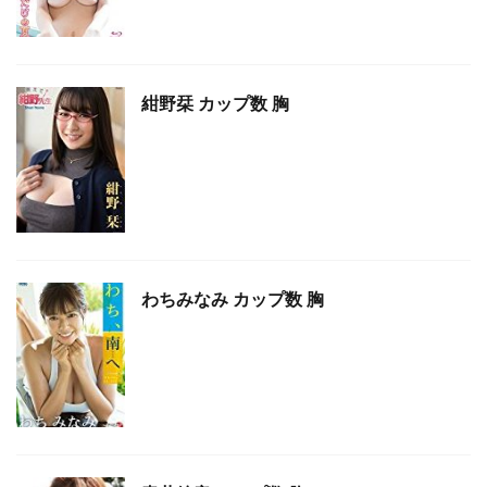
紺野栞 カップ数 胸
わちみなみ カップ数 胸