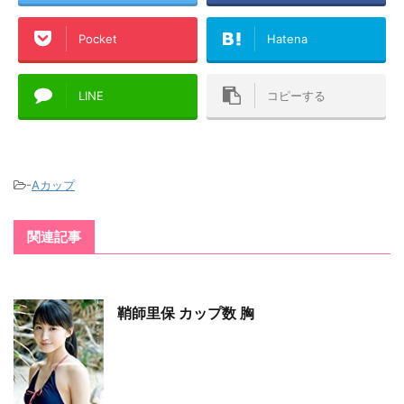
Pocket
Hatena
LINE
コピーする
-
Aカップ
関連記事
鞘師里保 カップ数 胸