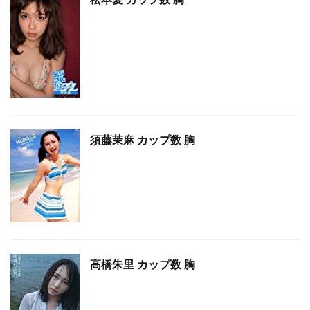
須藤茉麻 カップ数 胸
高橋朱里 カップ数 胸