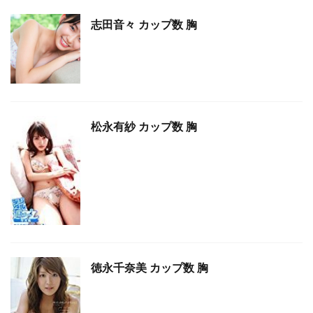
志田音々 カップ数 胸
松永有紗 カップ数 胸
徳永千奈美 カップ数 胸