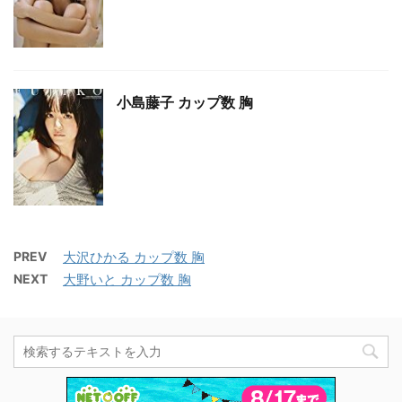
小島藤子 カップ数 胸
PREV
大沢ひかる カップ数 胸
NEXT
大野いと カップ数 胸